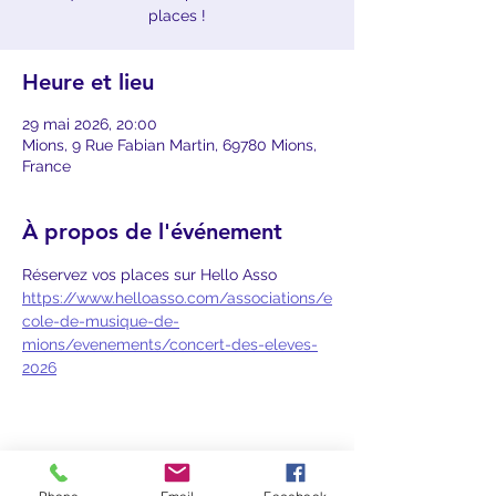
places !
Heure et lieu
29 mai 2026, 20:00
Mions, 9 Rue Fabian Martin, 69780 Mions,
France
À propos de l'événement
Réservez vos places sur Hello Asso
https://www.helloasso.com/associations/e
cole-de-musique-de-
mions/evenements/concert-des-eleves-
2026
Partager cet événement