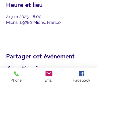
Heure et lieu
21 juin 2025, 18:00
Mions, 69780 Mions, France
Partager cet événement
Phone
Email
Facebook
Ecole de Musique de Mions
ecoledemusiquedemions@gmail.com
04 78 21 65 96
103 Rue du 23 Août 1944